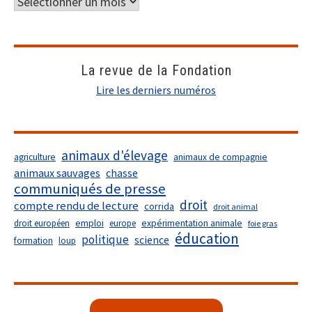
La revue de la Fondation
Lire les derniers numéros
animaux d'élevage
agriculture
animaux de compagnie
animaux sauvages
chasse
communiqués de presse
droit
compte rendu de lecture
corrida
droit animal
droit européen
emploi
europe
expérimentation animale
foie gras
éducation
politique
science
formation
loup