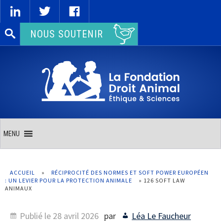
Rechercher :
NOUS SOUTENIR
MENU
ACCUEIL
»
RÉCIPROCITÉ DES NORMES ET SOFT POWER EUROPÉEN
: UN LEVIER POUR LA PROTECTION ANIMALE
»
126 SOFT LAW
ANIMAUX
Publié le
28 avril 2026
par
Léa Le Faucheur