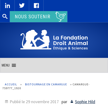
Rechercher :
NOUS SOUTENIR
MENU
ACCUEIL
»
BISTOURNAGE EN CAMARGUE
»
CAMARGUE-
759777_1920
Publié le
29 novembre 2017
par
Sophie Hild