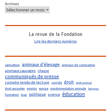
Archives
La revue de la Fondation
Lire les derniers numéros
animaux d'élevage
agriculture
animaux de compagnie
animaux sauvages
chasse
communiqués de presse
droit
compte rendu de lecture
corrida
droit animal
droit européen
emploi
europe
expérimentation animale
foie gras
éducation
politique
science
formation
loup