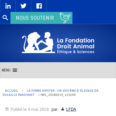
Rechercher :
NOUS SOUTENIR
MENU
ACCUEIL
»
LA FERME KIPSTER : UN SYSTÈME D’ÉLEVAGE DE
VOLAILLE INNOVANT
»
IMG_20180219_115249
Publié le
4 mai 2018
par
LFDA