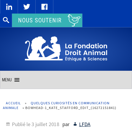
Rechercher :
NOUS SOUTENIR
MENU
ACCUEIL
»
QUELQUES CURIOSITÉS EN COMMUNICATION
ANIMALE
»
BOWHEAD-1_KATE_STAFFORD_EDIT_(16272151841)
Publié le
3 juillet 2018
par
LFDA