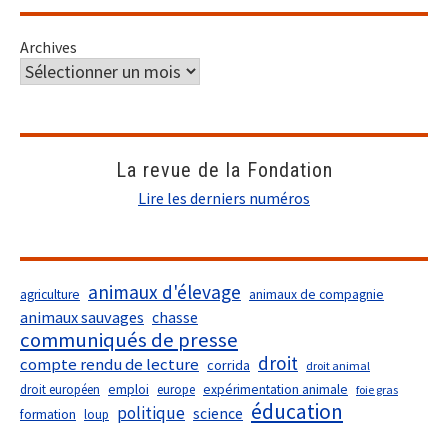
Archives
La revue de la Fondation
Lire les derniers numéros
animaux d'élevage
agriculture
animaux de compagnie
animaux sauvages
chasse
communiqués de presse
droit
compte rendu de lecture
corrida
droit animal
droit européen
emploi
europe
expérimentation animale
foie gras
éducation
politique
science
formation
loup