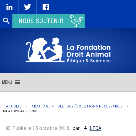
Rechercher :
NOUS SOUTENIR
MENU
ACCUEIL
»
ABATTAGE RITUEL: DES ÉVOLUTIONS NÉCESSAIRES
»
MEAT-896440_1280
Publié le
15 octobre 2018
par
LFDA