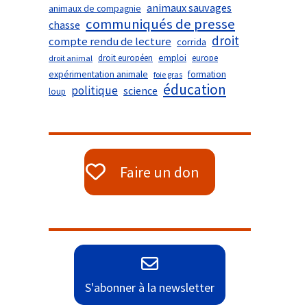
animaux sauvages
animaux de compagnie
communiqués de presse
chasse
droit
compte rendu de lecture
corrida
droit européen
emploi
europe
droit animal
expérimentation animale
formation
foie gras
éducation
politique
science
loup
Faire un don
S'abonner à la newsletter