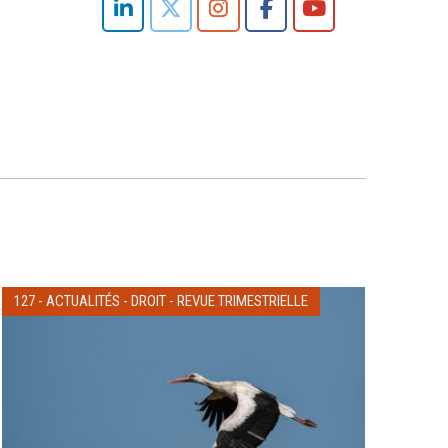
127
-
ACTUALITÉS
-
DROIT
-
REVUE TRIMESTRIELLE