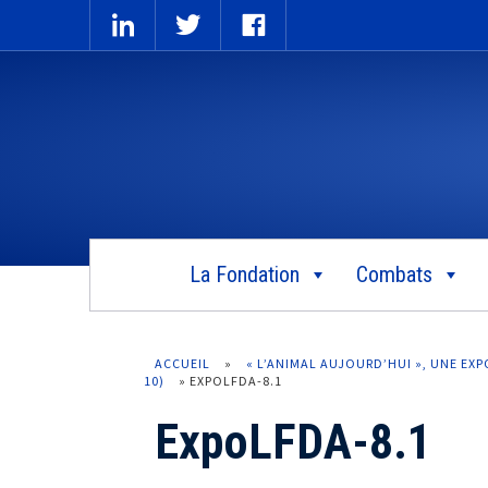
La Fondation
Combats
ACCUEIL
»
« L’ANIMAL AUJOURD’HUI », UNE EX
10)
»
EXPOLFDA-8.1
ExpoLFDA-8.1