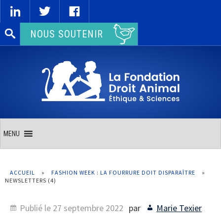
Rechercher :
NOUS SOUTENIR
MENU
ACCUEIL
»
FASHION WEEK : LA FOURRURE DOIT DISPARAÎTRE
»
NEWSLETTERS (4)
Publié le
27 septembre 2022
par
Marie Texier