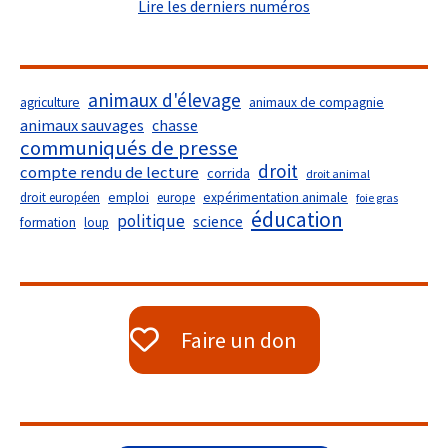
Lire les derniers numéros
animaux d'élevage
agriculture
animaux de compagnie
animaux sauvages
chasse
communiqués de presse
droit
compte rendu de lecture
corrida
droit animal
droit européen
emploi
europe
expérimentation animale
foie gras
éducation
politique
science
formation
loup
Faire un don