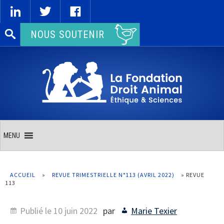
Rechercher :
NOUS SOUTENIR
MENU
ACCUEIL
»
REVUE TRIMESTRIELLE N°113 (AVRIL 2022)
»
REVUE
113
Publié le
10 juin 2022
par
Marie Texier