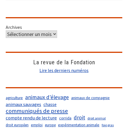
Archives
La revue de la Fondation
Lire les derniers numéros
animaux d'élevage
agriculture
animaux de compagnie
animaux sauvages
chasse
communiqués de presse
droit
compte rendu de lecture
corrida
droit animal
droit européen
emploi
europe
expérimentation animale
foie gras