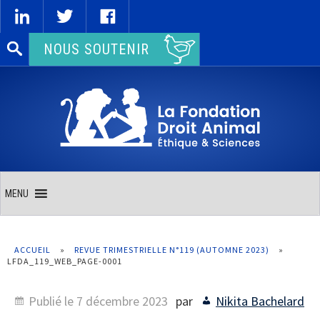
Rechercher :
NOUS SOUTENIR
MENU
ACCUEIL
»
REVUE TRIMESTRIELLE N°119 (AUTOMNE 2023)
»
LFDA_119_WEB_PAGE-0001
Publié le
7 décembre 2023
par
Nikita Bachelard