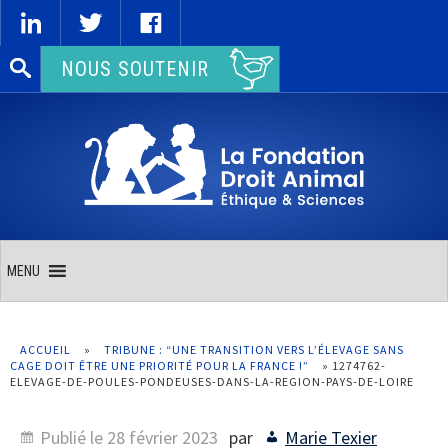
Rechercher :
NOUS SOUTENIR
MENU
ACCUEIL
»
TRIBUNE : “UNE TRANSITION VERS L’ÉLEVAGE SANS
CAGE DOIT ÊTRE UNE PRIORITÉ POUR LA FRANCE !”
»
1274762-
ELEVAGE-DE-POULES-PONDEUSES-DANS-LA-REGION-PAYS-DE-LOIRE
Publié le
28 février 2023
par
Marie Texier