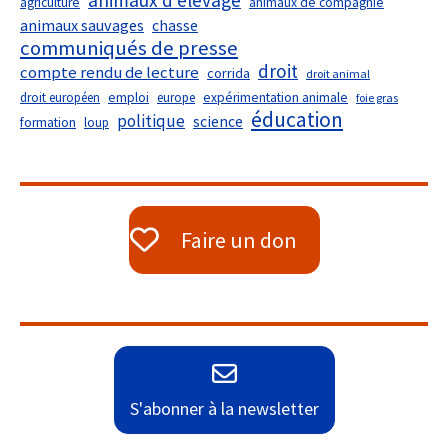
animaux d'élevage
agriculture
animaux de compagnie
animaux sauvages
chasse
communiqués de presse
droit
compte rendu de lecture
corrida
droit animal
droit européen
emploi
europe
expérimentation animale
foie gras
éducation
politique
science
formation
loup
Faire un don
S'abonner à la newsletter