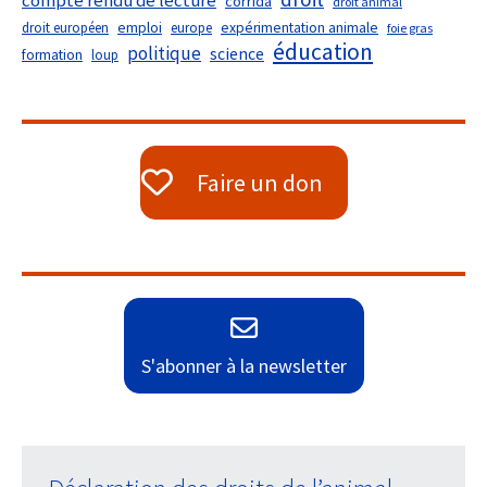
compte rendu de lecture
corrida
droit animal
droit européen
emploi
europe
expérimentation animale
foie gras
éducation
politique
science
formation
loup
Faire un don
S'abonner à la newsletter