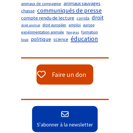
animaux sauvages
animaux de compagnie
communiqués de presse
chasse
droit
compte rendu de lecture
corrida
droit européen
emploi
europe
droit animal
expérimentation animale
formation
foie gras
éducation
politique
science
loup
Faire un don
S'abonner à la newsletter