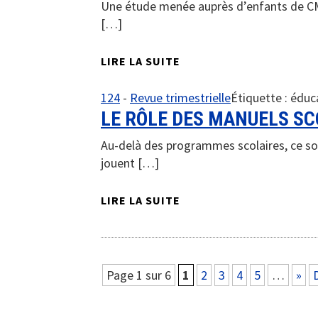
Une étude menée auprès d’enfants de CM
[…]
LIRE LA SUITE
124
-
Revue trimestrielle
Étiquette :
éduc
LE RÔLE DES MANUELS SC
Au-delà des programmes scolaires, ce son
jouent […]
LIRE LA SUITE
Page 1 sur 6
1
2
3
4
5
…
»