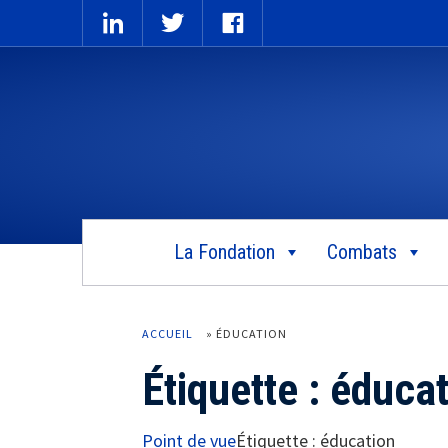
La Fondation
Combats
ACCUEIL
»
ÉDUCATION
Étiquette :
éducat
Point de vue
Étiquette :
éducation