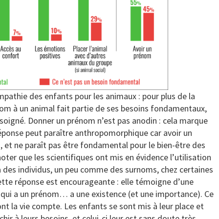
pathie des enfants pour les animaux : pour plus de la
nom à un animal fait partie de ses besoins fondamentaux,
 soigné. Donner un prénom n’est pas anodin : cela marque
 réponse peut paraître anthropomorphique car avoir un
et ne paraît pas être fondamental pour le bien-être des
oter que les scientifiques ont mis en évidence l’utilisation
à des individus, un peu comme des surnoms, chez certaines
ette réponse est encourageante : elle témoigne d’une
ar qui a un prénom… a une existence (et une importance). Ce
ont la vie compte. Les enfants se sont mis à leur place et
ir à leurs besoins, et celui-ci leur est sans doute très