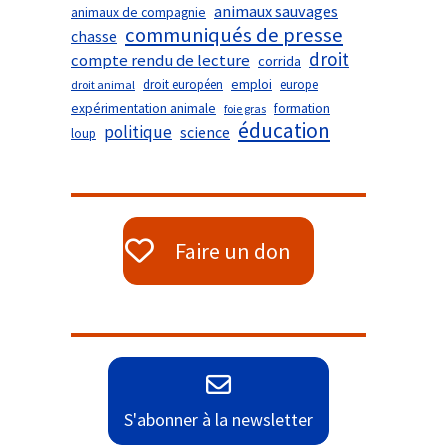
animaux sauvages
animaux de compagnie
communiqués de presse
chasse
droit
compte rendu de lecture
corrida
droit européen
emploi
europe
droit animal
expérimentation animale
formation
foie gras
éducation
politique
science
loup
Faire un don
S'abonner à la newsletter