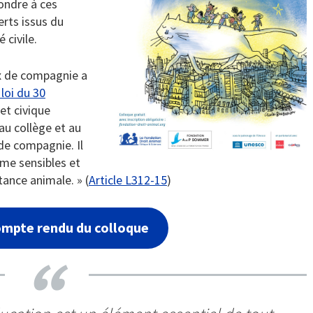
pondre à ces
rts issus du
 civile.
ux de compagnie a
 loi du 30
et civique
 au collège et au
de compagnie. Il
me sensibles et
tance animale. » (
Article L312-15
)
compte rendu du colloque