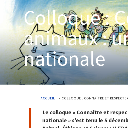
Colloque : C
animaux : u
nationale
ACCUEIL
»
COLLOQUE : CONNAÎTRE ET RESPECTER
Le colloque « Connaître et respec
nationale » s’est tenu le 5 décem