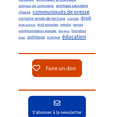
animaux sauvages
animaux de compagnie
communiqués de presse
chasse
droit
compte rendu de lecture
corrida
droit européen
emploi
europe
droit animal
expérimentation animale
formation
foie gras
éducation
politique
science
loup
Faire un don
S'abonner à la newsletter