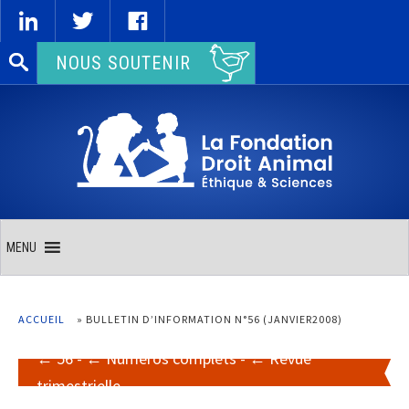
Rechercher :
NOUS SOUTENIR
MENU
ACCUEIL
»
BULLETIN D’INFORMATION N°56 (JANVIER2008)
56
-
Numéros complets
-
Revue
trimestrielle