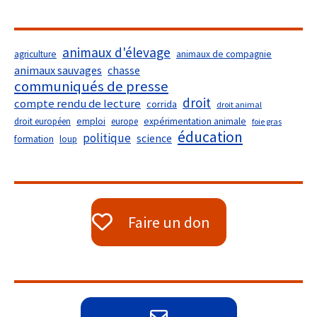
animaux d'élevage
agriculture
animaux de compagnie
animaux sauvages
chasse
communiqués de presse
droit
compte rendu de lecture
corrida
droit animal
droit européen
emploi
europe
expérimentation animale
foie gras
éducation
politique
science
formation
loup
Faire un don