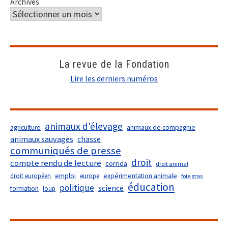
Archives
La revue de la Fondation
Lire les derniers numéros
animaux d'élevage
agriculture
animaux de compagnie
animaux sauvages
chasse
communiqués de presse
droit
compte rendu de lecture
corrida
droit animal
droit européen
emploi
europe
expérimentation animale
foie gras
éducation
politique
science
formation
loup