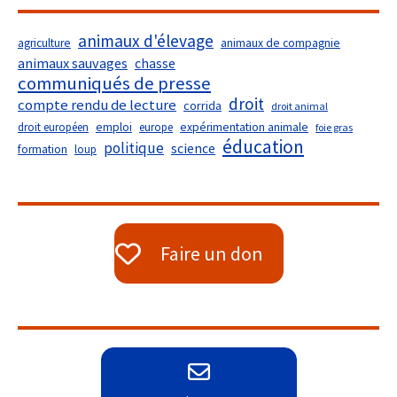
animaux d'élevage
agriculture
animaux de compagnie
animaux sauvages
chasse
communiqués de presse
droit
compte rendu de lecture
corrida
droit animal
droit européen
emploi
europe
expérimentation animale
foie gras
éducation
politique
science
formation
loup
Faire un don