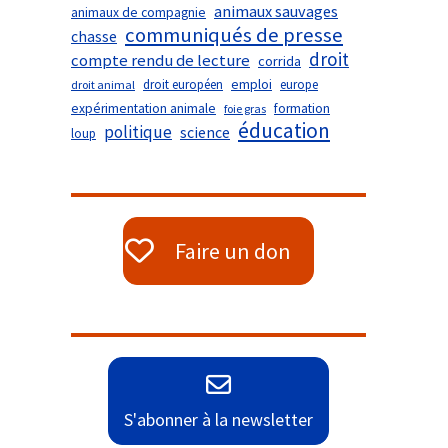
animaux sauvages
animaux de compagnie
communiqués de presse
chasse
droit
compte rendu de lecture
corrida
droit européen
emploi
europe
droit animal
expérimentation animale
formation
foie gras
éducation
politique
science
loup
Faire un don
S'abonner à la newsletter