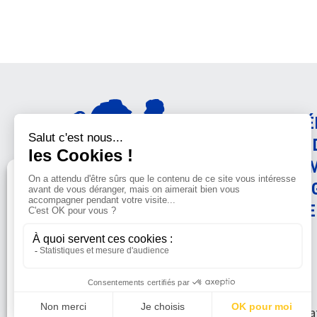
AMÉ
CON
ANI
Gérer le consentement
PRO
SCIE
Sur ce site, nous utilisons des cookies pour mesurer notre
audience et vous adresser des informations sur la LFDA lorsque
vous y consentez. Vous pouvez sélectionner ceux que vous
autorisez à accéder à vos informations de navigation.
© La Fondat
Accepter
Refuser
Voir les préférences