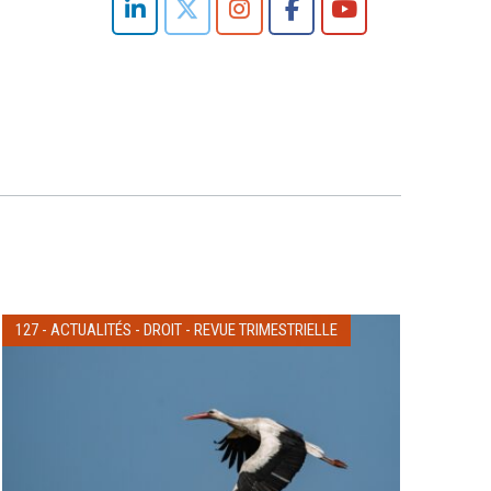
127
-
ACTUALITÉS
-
DROIT
-
REVUE TRIMESTRIELLE