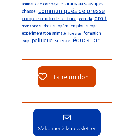
animaux sauvages
animaux de compagnie
communiqués de presse
chasse
droit
compte rendu de lecture
corrida
droit européen
emploi
europe
droit animal
expérimentation animale
formation
foie gras
éducation
politique
science
loup
Faire un don
S'abonner à la newsletter