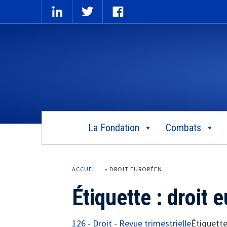
La Fondation
Combats
ACCUEIL
»
DROIT EUROPÉEN
Étiquette :
droit 
126
-
Droit
-
Revue trimestrielle
Étiquette