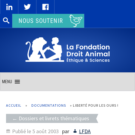
Rechercher :
NOUS SOUTENIR
MENU
ACCUEIL
»
DOCUMENTATIONS
»
LIBERTÉ POUR LES OURS !
Dossiers et livrets thématiques
Publié le
5 août 2003
par
LFDA