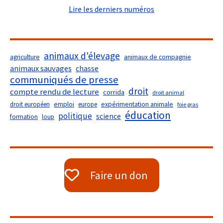
Lire les derniers numéros
animaux d'élevage
agriculture
animaux de compagnie
animaux sauvages
chasse
communiqués de presse
droit
compte rendu de lecture
corrida
droit animal
droit européen
emploi
europe
expérimentation animale
foie gras
éducation
politique
science
formation
loup
Faire un don