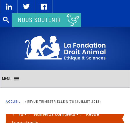
Rechercher :
NOUS SOUTENIR
MENU
ACCUEIL
»
REVUE TRIMESTRIELLE N°78 (JUILLET 2013)
78
-
Numéros complets
-
Revue
trimestrielle