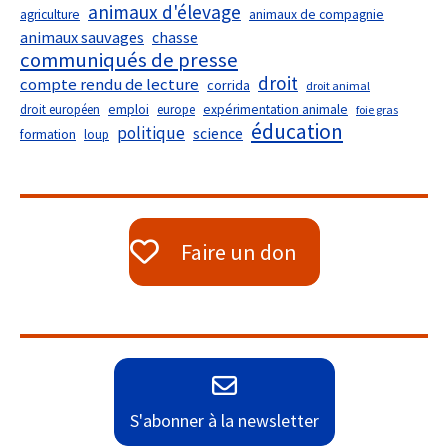
animaux d'élevage
agriculture
animaux de compagnie
animaux sauvages
chasse
communiqués de presse
droit
compte rendu de lecture
corrida
droit animal
droit européen
emploi
europe
expérimentation animale
foie gras
éducation
politique
science
formation
loup
Faire un don
S'abonner à la newsletter