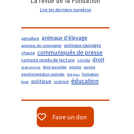
La revue de la Fondation
Lire les derniers numéros
animaux d'élevage
agriculture
animaux sauvages
animaux de compagnie
communiqués de presse
chasse
droit
compte rendu de lecture
corrida
droit européen
emploi
europe
droit animal
expérimentation animale
formation
foie gras
éducation
politique
science
loup
Faire un don