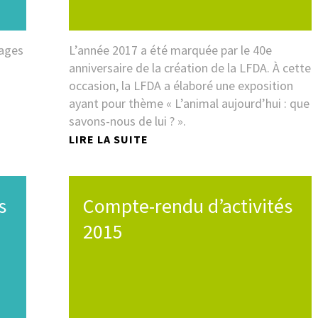
pages
L’année 2017 a été marquée par le 40e
anniversaire de la création de la LFDA. À cette
occasion, la LFDA a élaboré une exposition
ayant pour thème « L’animal aujourd’hui : que
savons-nous de lui ? ».
LIRE LA SUITE
s
Compte-rendu d’activités
2015