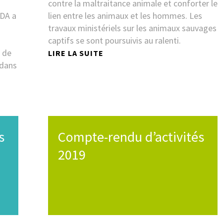
contre la maltraitance animale et conforter le
FDA a
lien entre les animaux et les hommes. Les
travaux ministériels sur les animaux sauvages
captifs se sont poursuivis au ralenti.
e de
LIRE LA SUITE
 dans
s
Compte-rendu d’activités
2019