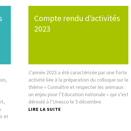
s
Compte rendu d’activités
2023
L’année 2023 a été caractérisée par une forte
ion,
activité liée à la préparation du colloque sur le
thème « Connaître et respecter les animaux :
un enjeu pour l’Education nationale » qui s’est
it,
déroulé à l’Unesco le 5 décembre.
s
LIRE LA SUITE
s et