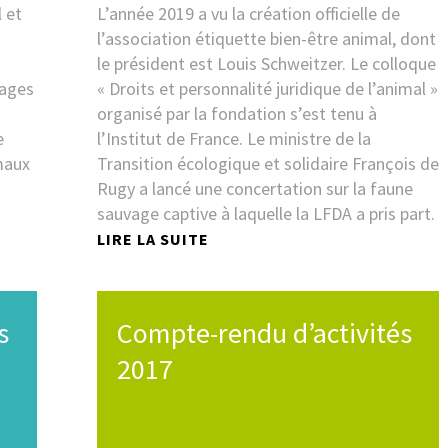
l et
L’année 2019 a vu la création officielle de
l’association étiquette bien-être animal, dont
le président est Louis Schweitzer. Le colloque
vages
« Droits et personnalité juridique de l’animal »
organisé par la fondation s’est tenu à
e
l’Institut de France. Le ministre de la
maux
Transition écologique et solidaire François de
Rugy a lancé une concertation sur la faune
sauvage captive à laquelle la LFDA a pris part.
LIRE LA SUITE
s
Compte-rendu d’activités
2017