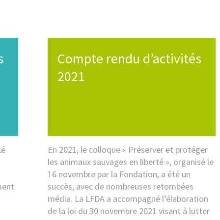
s
Compte rendu d’activités
2021
té
En 2021, le colloque « Préserver et protéger
les animaux sauvages en liberté », organisé le
16 novembre par la Fondation, a été un
ment
succès, avec de nombreuses retombées
média. La LFDA a accompagné l’élaboration
a
de la loi du 30 novembre 2021 visant à lutter