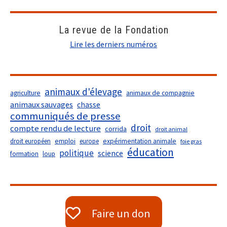
La revue de la Fondation
Lire les derniers numéros
animaux d'élevage
agriculture
animaux de compagnie
animaux sauvages
chasse
communiqués de presse
droit
compte rendu de lecture
corrida
droit animal
droit européen
emploi
europe
expérimentation animale
foie gras
éducation
politique
science
formation
loup
Faire un don