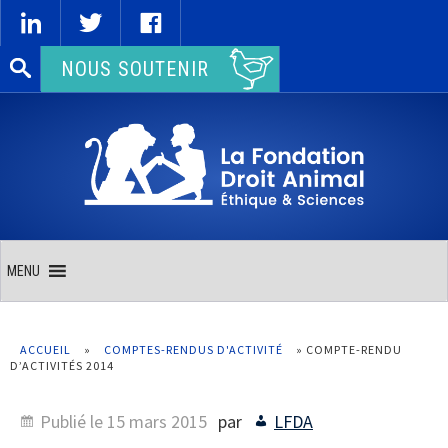
Rechercher :
NOUS SOUTENIR
MENU
ACCUEIL
»
COMPTES-RENDUS D'ACTIVITÉ
»
COMPTE-RENDU
D’ACTIVITÉS 2014
Publié le
15 mars 2015
par
LFDA