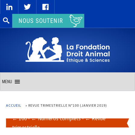
Rechercher :
NOUS SOUTENIR
MENU
ACCUEIL
»
REVUE TRIMESTRIELLE N°100 (JANVIER 2019)
100
-
Numéros complets
-
Revue
trimestrielle