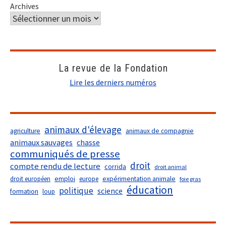
Archives
La revue de la Fondation
Lire les derniers numéros
animaux d'élevage
agriculture
animaux de compagnie
animaux sauvages
chasse
communiqués de presse
droit
compte rendu de lecture
corrida
droit animal
droit européen
emploi
europe
expérimentation animale
foie gras
éducation
politique
science
formation
loup