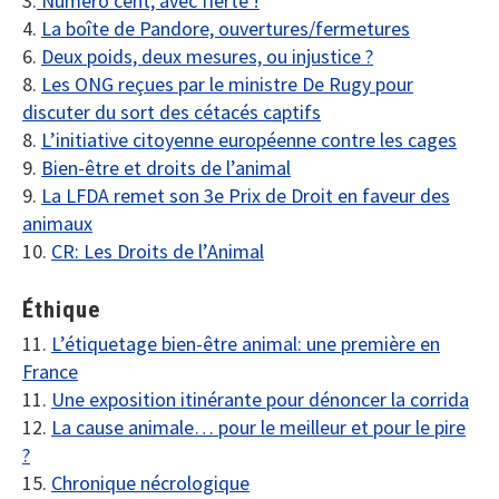
3.
Numéro cent, avec fierté !
4.
La boîte de Pandore, ouvertures/fermetures
6.
Deux poids, deux mesures, ou injustice ?
8.
Les ONG reçues par le ministre De Rugy pour
discuter du sort des cétacés captifs
8.
L’initiative citoyenne européenne contre les cages
9.
Bien-être et droits de l’animal
9.
La LFDA remet son 3e Prix de Droit en faveur des
animaux
10.
CR: Les Droits de l’Animal
Éthique
11.
L’étiquetage bien-être animal: une première en
France
11.
Une exposition itinérante pour dénoncer la corrida
12.
La cause animale… pour le meilleur et pour le pire
?
15.
Chronique nécrologique