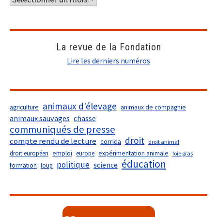
La revue de la Fondation
Lire les derniers numéros
animaux d'élevage
agriculture
animaux de compagnie
animaux sauvages
chasse
communiqués de presse
droit
compte rendu de lecture
corrida
droit animal
droit européen
emploi
europe
expérimentation animale
foie gras
éducation
politique
science
formation
loup