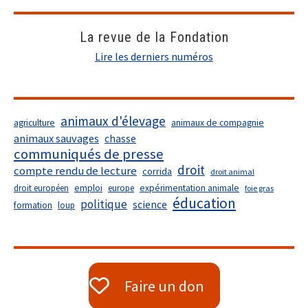
La revue de la Fondation
Lire les derniers numéros
animaux d'élevage
agriculture
animaux de compagnie
animaux sauvages
chasse
communiqués de presse
droit
compte rendu de lecture
corrida
droit animal
droit européen
emploi
europe
expérimentation animale
foie gras
éducation
politique
science
formation
loup
Faire un don