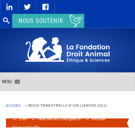
Rechercher :
NOUS SOUTENIR
MENU
ACCUEIL
»
REVUE TRIMESTRIELLE N°108 (JANVIER 2021)
108
-
Numéros complets
-
Revue
trimestrielle