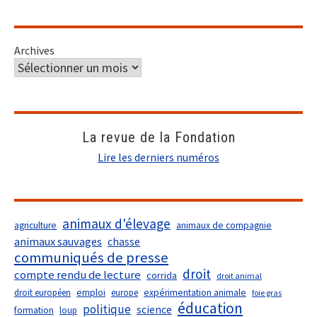
Archives
La revue de la Fondation
Lire les derniers numéros
animaux d'élevage
agriculture
animaux de compagnie
animaux sauvages
chasse
communiqués de presse
droit
compte rendu de lecture
corrida
droit animal
droit européen
emploi
europe
expérimentation animale
foie gras
éducation
politique
science
formation
loup