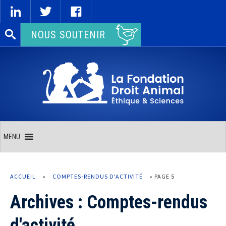
Rechercher :
NOUS SOUTENIR
MENU
ACCUEIL
»
COMPTES-RENDUS D'ACTIVITÉ
»
PAGE 5
Archives :
Comptes-rendus
d'activité