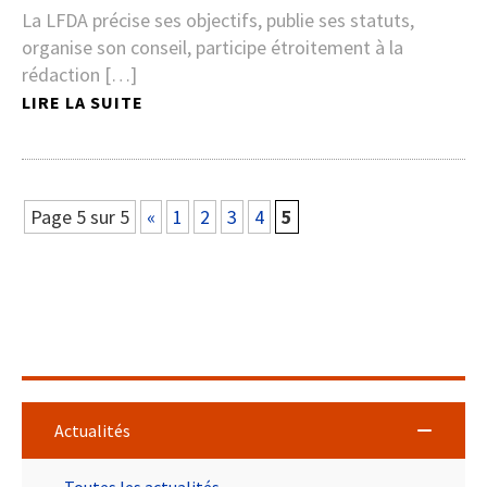
La LFDA précise ses objectifs, publie ses statuts,
organise son conseil, participe étroitement à la
rédaction […]
LIRE LA SUITE
Page 5 sur 5
«
1
2
3
4
5
Actualités