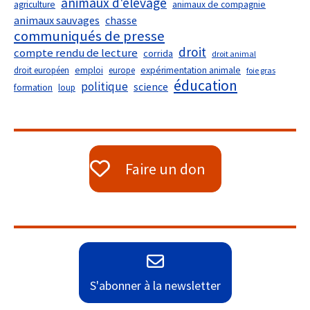
animaux d'élevage
agriculture
animaux de compagnie
animaux sauvages
chasse
communiqués de presse
droit
compte rendu de lecture
corrida
droit animal
droit européen
emploi
europe
expérimentation animale
foie gras
éducation
politique
science
formation
loup
Faire un don
S'abonner à la newsletter