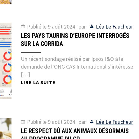
Publié le
9 août 2024
par
Léa Le Faucheur
LES PAYS TAURINS D’EUROPE INTERROGÉS
SUR LA CORRIDA
Un récent sondage réalisé par Ipsos I&O à la
demande de l’ONG CAS International s’intéresse
[…]
LIRE LA SUITE
Publié le
9 août 2024
par
Léa Le Faucheur
LE RESPECT DÛ AUX ANIMAUX DÉSORMAIS
AU PROGRAMME DU CP