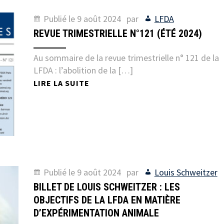
Publié le
9 août 2024
par
LFDA
REVUE TRIMESTRIELLE N°121 (ÉTÉ 2024)
Au sommaire de la revue trimestrielle n° 121 de la
LFDA : l’abolition de la […]
LIRE LA SUITE
Publié le
9 août 2024
par
Louis Schweitzer
BILLET DE LOUIS SCHWEITZER : LES
OBJECTIFS DE LA LFDA EN MATIÈRE
D’EXPÉRIMENTATION ANIMALE