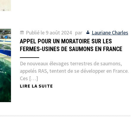
Publié le
9 août 2024
par
Lauriane Charles
APPEL POUR UN MORATOIRE SUR LES
FERMES-USINES DE SAUMONS EN FRANCE
De nouveaux élevages terrestres de saumons,
appelés RAS, tentent de se développer en France.
Ces […]
LIRE LA SUITE