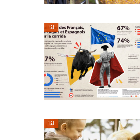
121
121