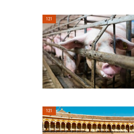
121
121