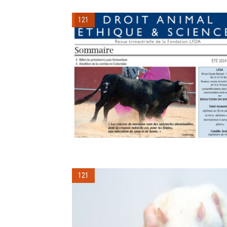
121
121