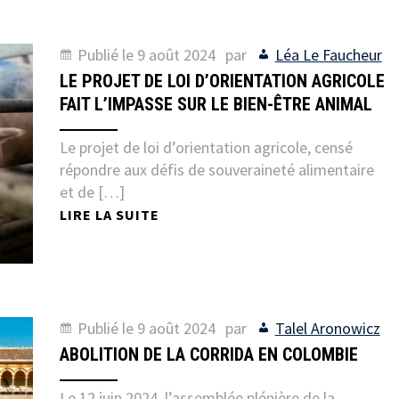
Publié le
9 août 2024
par
Léa Le Faucheur
LE PROJET DE LOI D’ORIENTATION AGRICOLE
FAIT L’IMPASSE SUR LE BIEN-ÊTRE ANIMAL
Le projet de loi d’orientation agricole, censé
répondre aux défis de souveraineté alimentaire
et de […]
LIRE LA SUITE
Publié le
9 août 2024
par
Talel Aronowicz
ABOLITION DE LA CORRIDA EN COLOMBIE
Le 12 juin 2024, l’assemblée plénière de la