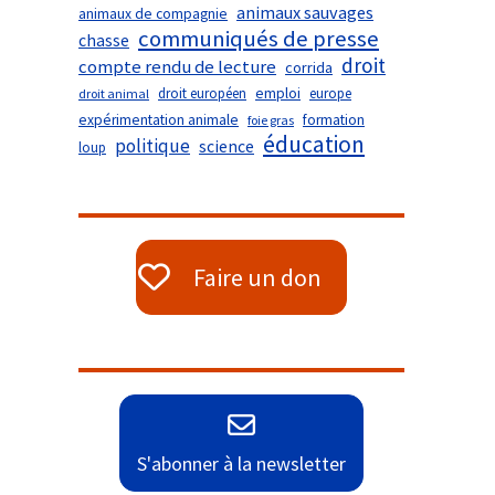
animaux sauvages
animaux de compagnie
communiqués de presse
chasse
droit
compte rendu de lecture
corrida
droit européen
emploi
europe
droit animal
expérimentation animale
formation
foie gras
éducation
politique
science
loup
Faire un don
S'abonner à la newsletter