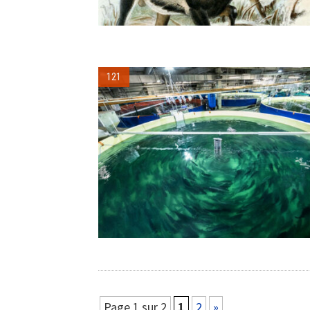
121
Page 1 sur 2
1
2
»