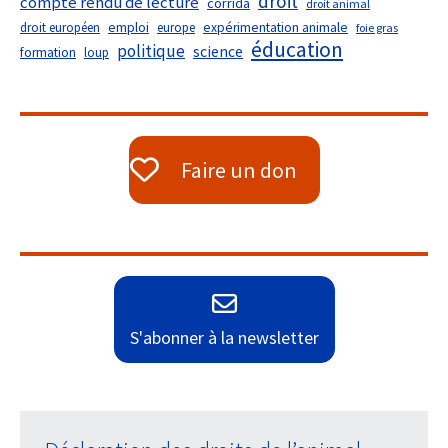
droit
compte rendu de lecture
corrida
droit animal
droit européen
emploi
europe
expérimentation animale
foie gras
éducation
politique
science
formation
loup
Faire un don
S'abonner à la newsletter