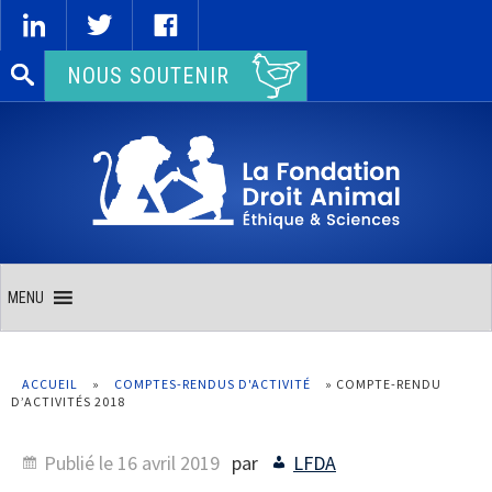
Rechercher :
NOUS SOUTENIR
MENU
ACCUEIL
»
COMPTES-RENDUS D'ACTIVITÉ
»
COMPTE-RENDU
D’ACTIVITÉS 2018
Publié le
16 avril 2019
par
LFDA