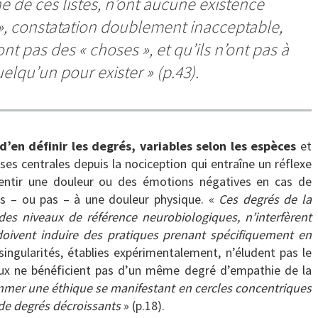
 de ces listes, n’ont aucune existence
en », constatation doublement inacceptable,
t pas des « choses », et qu’ils n’ont pas à
uelqu’un pour exister
» (p.43).
 d’en définir les degrés, variables selon les espèces
et
ses centrales depuis la nociception qui entraîne un réflexe
ssentir une douleur ou des émotions négatives en cas de
ées – ou pas – à une douleur physique. «
Ces degrés de la
es niveaux de référence neurobiologiques, n’interfèrent
 doivent induire des pratiques prenant spécifiquement en
singularités, établies expérimentalement, n’éludent pas le
aux ne bénéficient pas d’un même degré d’empathie de la
mer une éthique se manifestant en cercles concentriques
de degrés décroissants
» (p.18).