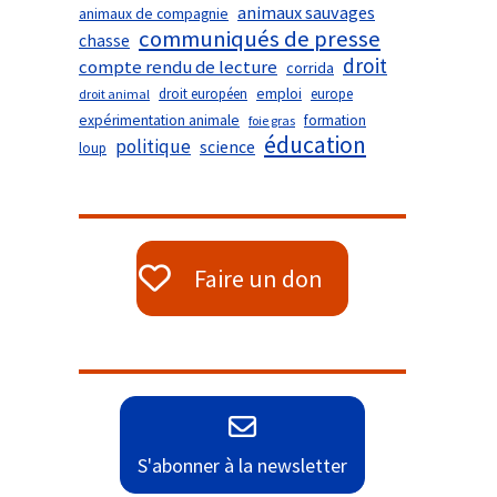
animaux sauvages
animaux de compagnie
communiqués de presse
chasse
droit
compte rendu de lecture
corrida
droit européen
emploi
europe
droit animal
expérimentation animale
formation
foie gras
éducation
politique
science
loup
Faire un don
S'abonner à la newsletter