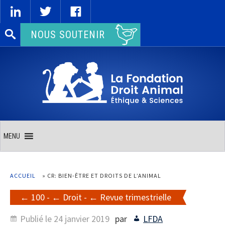
Rechercher :
NOUS SOUTENIR
MENU
ACCUEIL
»
CR: BIEN-ÊTRE ET DROITS DE L’ANIMAL
100
-
Droit
-
Revue trimestrielle
Publié le
24 janvier 2019
par
LFDA