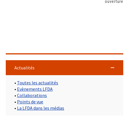
ouvertures/
Actualités
•
Toutes les actualités
•
Evènements LFDA
•
Collaborations
•
Points de vue
•
La LFDA dans les médias