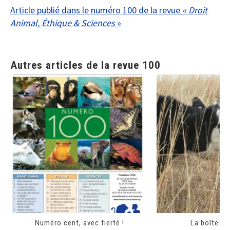
Article publié dans le numéro 100 de la revue
« Droit
Animal, Éthique & Sciences
»
Autres articles de la revue 100
Numéro cent, avec fierté !
La boîte de