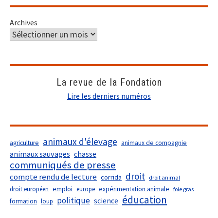
Archives
La revue de la Fondation
Lire les derniers numéros
animaux d'élevage
agriculture
animaux de compagnie
animaux sauvages
chasse
communiqués de presse
droit
compte rendu de lecture
corrida
droit animal
droit européen
emploi
europe
expérimentation animale
foie gras
éducation
politique
science
formation
loup