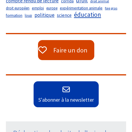
droit
compte rendu de lecture
corrida
droit animal
droit européen
emploi
europe
expérimentation animale
foie gras
éducation
politique
science
formation
loup
Faire un don
S'abonner à la newsletter