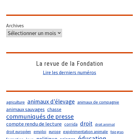
Archives
La revue de la Fondation
Lire les derniers numéros
animaux d'élevage
agriculture
animaux de compagnie
animaux sauvages
chasse
communiqués de presse
droit
compte rendu de lecture
corrida
droit animal
droit européen
emploi
europe
expérimentation animale
foie gras
éducation