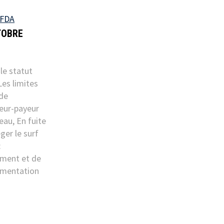
FDA
TOBRE
le statut
Les limites
 de
ueur-payeur
au, En fuite
ger le surf
:
ement et de
rimentation