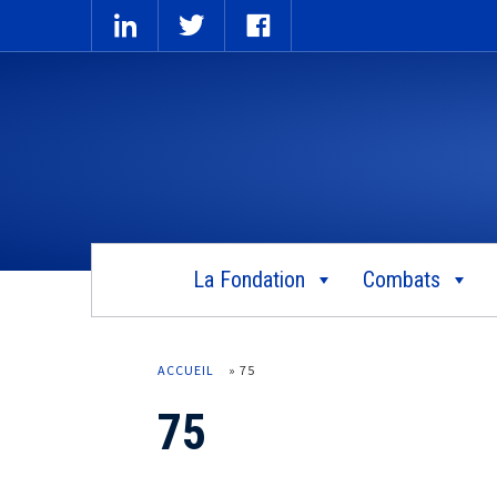
La Fondation
Combats
ACCUEIL
»
75
75