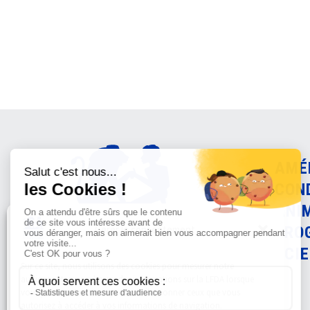
AMÉ
CON
ANI
Gérer le consentement
PRO
SCIE
Sur ce site, nous utilisons des cookies pour mesurer notre
audience et vous adresser des informations sur la LFDA lorsque
vous y consentez. Vous pouvez sélectionner ceux que vous
autorisez à accéder à vos informations de navigation.