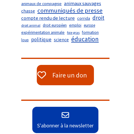
animaux sauvages
animaux de compagnie
communiqués de presse
chasse
droit
compte rendu de lecture
corrida
droit européen
emploi
europe
droit animal
expérimentation animale
formation
foie gras
éducation
politique
science
loup
Faire un don
S'abonner à la newsletter