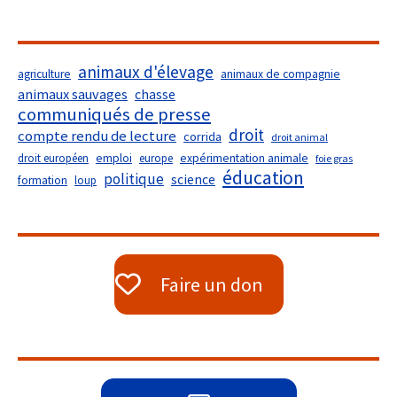
animaux d'élevage
agriculture
animaux de compagnie
animaux sauvages
chasse
communiqués de presse
droit
compte rendu de lecture
corrida
droit animal
droit européen
emploi
europe
expérimentation animale
foie gras
éducation
politique
science
formation
loup
Faire un don