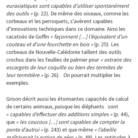
eurasiatiques sont capables d’utiliser spontanément
des outils »
(p. 22). De même des oiseaux, comme les
corbeaux et les perroquets, s’avèrent capables
d’innovations techniques dans ce domaine. Ainsi les
cacatoès de Goffin
« façonnent […] l’équivalent d’un
couteau et d’une fourchette en bois »
(p. 25). Les
corbeaux de Nouvelle-Calédonie taillent des outils
crochus dans les feuilles de palmier pour
« extraire des
escargots de leur coquille ou bien des termites de
leur termitière »
(p. 26). On pourrait multiplier les
exemples.
Grison décrit aussi les étonnantes capacités de calcul
de certains animaux, puisque les éléphants sont
« capables d’effectuer des additions simples »
(p. 44),
que
« les coucous […] sont capables de compter la
ponte d’autrui »
(p. 243) et que même
« l’abeille
maîtriserait la notion de zéro »
(p. 49). Les aptitudes à