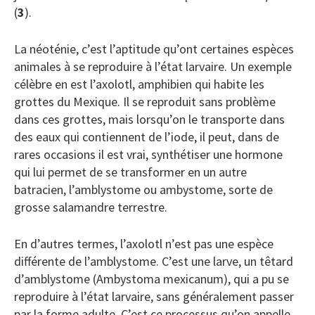
(
3
).
La néoténie, c’est l’aptitude qu’ont certaines espèces
animales à se reproduire à l’état larvaire. Un exemple
célèbre en est l’axolotl, amphibien qui habite les
grottes du Mexique. Il se reproduit sans problème
dans ces grottes, mais lorsqu’on le transporte dans
des eaux qui contiennent de l’iode, il peut, dans de
rares occasions il est vrai, synthétiser une hormone
qui lui permet de se transformer en un autre
batracien, l’amblystome ou ambystome, sorte de
grosse salamandre terrestre.
En d’autres termes, l’axolotl n’est pas une espèce
différente de l’amblystome. C’est une larve, un têtard
d’amblystome (Ambystoma mexicanum), qui a pu se
reproduire à l’état larvaire, sans généralement passer
par la forme adulte. C’est ce processus qu’on appelle