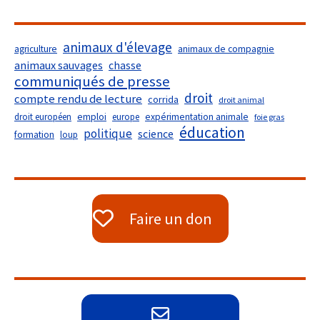
animaux d'élevage
agriculture
animaux de compagnie
animaux sauvages
chasse
communiqués de presse
droit
compte rendu de lecture
corrida
droit animal
droit européen
emploi
europe
expérimentation animale
foie gras
éducation
politique
science
formation
loup
Faire un don