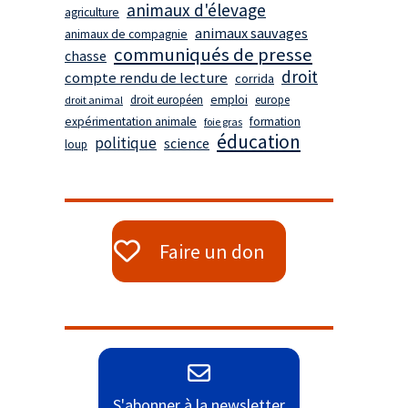
animaux d'élevage
agriculture
animaux sauvages
animaux de compagnie
communiqués de presse
chasse
droit
compte rendu de lecture
corrida
droit européen
emploi
europe
droit animal
expérimentation animale
formation
foie gras
éducation
politique
science
loup
Faire un don
S'abonner à la newsletter