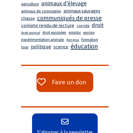
animaux d'élevage
agriculture
animaux sauvages
animaux de compagnie
communiqués de presse
chasse
droit
compte rendu de lecture
corrida
droit européen
emploi
europe
droit animal
expérimentation animale
formation
foie gras
éducation
politique
science
loup
Faire un don
S'abonner à la newsletter