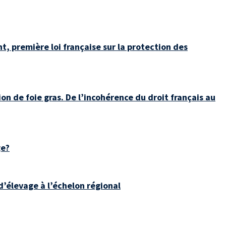
t, première loi française sur la protection des
on de foie gras. De l’incohérence du droit français au
ge?
d’élevage à l’échelon régional