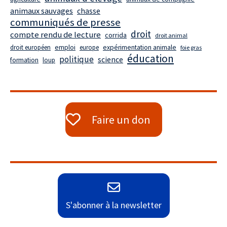
animaux sauvages
chasse
communiqués de presse
droit
compte rendu de lecture
corrida
droit animal
droit européen
emploi
europe
expérimentation animale
foie gras
éducation
politique
science
formation
loup
Faire un don
S'abonner à la newsletter