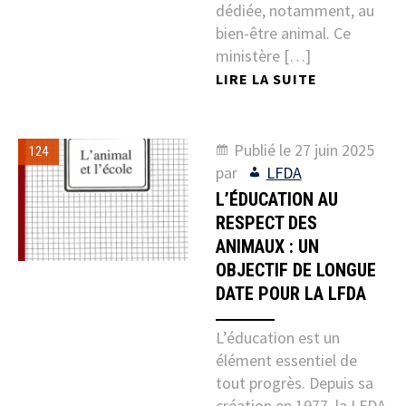
dédiée, notamment, au
bien-être animal. Ce
ministère […]
LIRE LA SUITE
Publié le
27 juin 2025
124
par
LFDA
L’ÉDUCATION AU
RESPECT DES
ANIMAUX : UN
OBJECTIF DE LONGUE
DATE POUR LA LFDA
L’éducation est un
élément essentiel de
tout progrès. Depuis sa
création en 1977, la LFDA