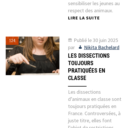
sensibiliser les jeunes au
respect des animaux.
LIRE LA SUITE
Publié le
30 juin 2025
124
par
Nikita Bachelard
LES DISSECTIONS
TOUJOURS
PRATIQUÉES EN
CLASSE
Les dissections
d’animaux en classe sont
toujours pratiquées en
France. Controversées, à
juste titre, elles font
l’objet de restrictions