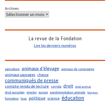
Archives
La revue de la Fondation
Lire les derniers numéros
animaux d'élevage
agriculture
animaux de compagnie
animaux sauvages
chasse
communiqués de presse
droit
compte rendu de lecture
corrida
droit animal
droit européen
emploi
europe
expérimentation animale
foie gras
éducation
politique
science
formation
loup