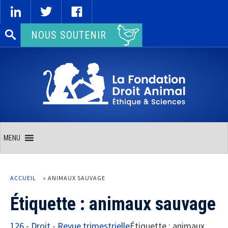
Rechercher :
NOUS SOUTENIR
MENU
ACCUEIL
»
ANIMAUX SAUVAGE
Étiquette :
animaux sauvage
126
-
Droit
-
Revue trimestrielle
Étiquette :
animaux