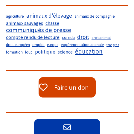
animaux d'élevage
agriculture
animaux de compagnie
animaux sauvages
chasse
communiqués de presse
droit
compte rendu de lecture
corrida
droit animal
droit européen
emploi
europe
expérimentation animale
foie gras
éducation
politique
science
formation
loup
Faire un don