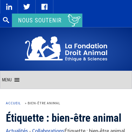
Rechercher :
NOUS SOUTENIR
MENU
ACCUEIL
»
BIEN-ÊTRE ANIMAL
Étiquette :
bien-être animal
Actualités
-
Collaborations
Étiquette :
bien-être animal