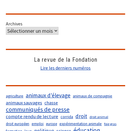
Archives
La revue de la Fondation
Lire les derniers numéros
animaux d'élevage
agriculture
animaux de compagnie
animaux sauvages
chasse
communiqués de presse
droit
compte rendu de lecture
corrida
droit animal
droit européen
emploi
europe
expérimentation animale
foie gras
éducation
politique
science