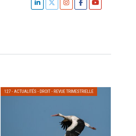
127
-
ACTUALITÉS
-
DROIT
-
REVUE TRIMESTRIELLE