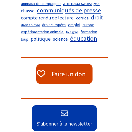
animaux sauvages
animaux de compagnie
communiqués de presse
chasse
droit
compte rendu de lecture
corrida
droit européen
emploi
europe
droit animal
expérimentation animale
formation
foie gras
éducation
politique
science
loup
Faire un don
S'abonner à la newsletter