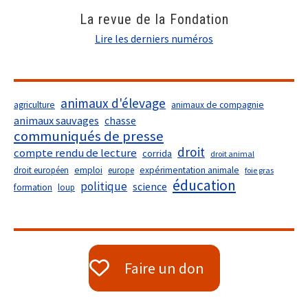
La revue de la Fondation
Lire les derniers numéros
animaux d'élevage
agriculture
animaux de compagnie
animaux sauvages
chasse
communiqués de presse
droit
compte rendu de lecture
corrida
droit animal
droit européen
emploi
europe
expérimentation animale
foie gras
éducation
politique
science
formation
loup
Faire un don