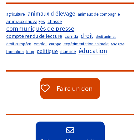
animaux d'élevage
agriculture
animaux de compagnie
animaux sauvages
chasse
communiqués de presse
droit
compte rendu de lecture
corrida
droit animal
droit européen
emploi
europe
expérimentation animale
foie gras
éducation
politique
science
formation
loup
Faire un don